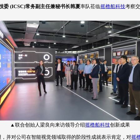
 (ICSC)常务副主任兼秘书长韩夏
率队莅临
摇橹船科技
考察
▲联合创始人梁良向来访领导介绍
摇橹船科技
创新成果
，并对公司在智能视觉领域取得的阶段性成就表示肯定，对
摇