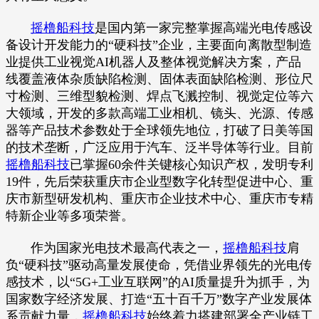
摇橹船科技
是国内第一家完整掌握高端光电传感设
备设计开发能力的“硬科技”企业，主要面向离散型制造
业提供工业视觉AI机器人及整体视觉解决方案，产品
线覆盖液体杂质缺陷检测、固体表面缺陷检测、形位尺
寸检测、三维型貌检测、焊点飞溅控制、视觉定位等六
大领域，开发的多款高端工业相机、镜头、光源、传感
器等产品技术参数处于全球领先地位，打破了日美等国
的技术垄断，广泛应用于汽车、泛半导体等行业。目前
摇橹船科技
已掌握60余件关键核心知识产权，发明专利
19件，先后荣获重庆市企业型数字化转型促进中心、重
庆市新型研发机构、重庆市企业技术中心、重庆市专精
特新企业等多项荣誉。
作为国家光电技术最高代表之一，
摇橹船科技
肩
负“硬科技”驱动高量发展使命，凭借业界领先的光电传
感技术，以“5G+工业互联网”的AI质量提升为抓手，为
国家数字经济发展、打造“五十百千万”数字产业发展体
系贡献力量，
摇橹船科技
始终着力搭建部署全产业链工