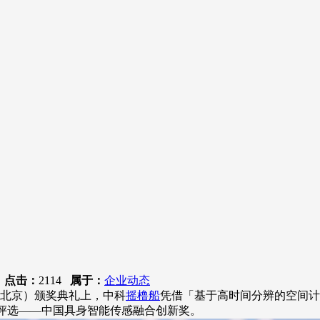
9
点击：
2114
属于：
企业动态
北京）颁奖典礼上，中科
摇橹船
凭借「基于高时间分辨的空间计
人行业评选——中国具身智能传感融合创新奖。