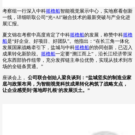
考察组一行深入中科
摇橹船
智能视觉展示中心，实地察看创新
一线，详细听取公司“光+AI”融合技术的最新突破与产业化进
展汇报。
夏文锦在考察中高度肯定了中科
摇橹船
的发展，称赞中科
摇橹
船
是“好企业、好项目、好团队”。他指出：“在长三角一体化
发展国家战略牵引下，盐城与中科
摇橹船
的协同创新，已迈入
成果转化新阶段。
摇橹船
一定要“溯江而上”，沿长江经济带深
化东西部协作纽带，充分发挥链主单位优势，实现从技术到市
场的全链条贯通。”
座谈会上，
公司联合创始人梁良谈到：“盐城坚实的制造业家
底与政策布局，为智能视觉科技成果转化构筑了战略支点，
让企业感受到‘落地即扎根’的发展沃土。”