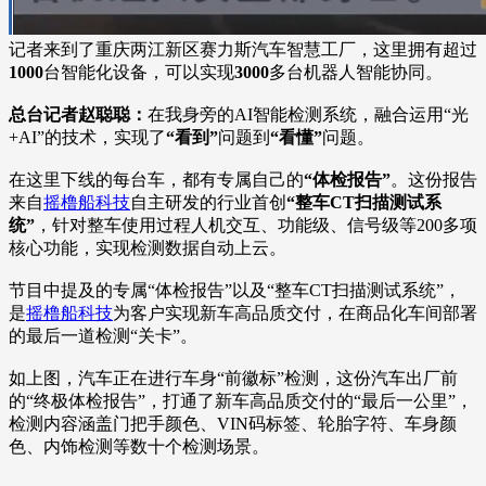
记者来到了重庆两江新区赛力斯汽车智慧工厂，这里拥有超过
1000
台智能化设备，可以实现
3000
多台机器人智能协同。
总台记者赵聪聪：
在我身旁的AI智能检测系统，融合运用“光
+AI”的技术，实现了
“看到”
问题到
“看懂”
问题。
在这里下线的每台车，都有专属自己的
“体检报告”
。这份报告
来自
摇橹船科技
自主研发的行业首创
“整车CT扫描测试系
统”
，针对整车使用过程人机交互、功能级、信号级等200多项
核心功能，实现检测数据自动上云。
节目中提及的专属“体检报告”以及“整车CT扫描测试系统”，
是
摇橹船科技
为客户实现新车高品质交付，在商品化车间部署
的最后一道检测“关卡”。
如上图，汽车正在进行车身“前徽标”检测，这份汽车出厂前
的“终极体检报告”，打通了新车高品质交付的“最后一公里”，
检测内容涵盖门把手颜色、VIN码标签、轮胎字符、车身颜
色、内饰检测等数十个检测场景。