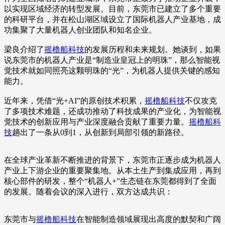
以实现区域经济的转型发展。目前，东莞市已建立了多个重要
的科研平台，并在松山湖区域设立了国际机器人产业基地，成
功集聚了大量机器人创业团队和知名企业。
梁良介绍了
摇橹船科技
的发展历程和未来规划。她谈到，如果
说东莞市的机器人产业是“制造业皇冠上的明珠”，那么智能视
觉技术就如同照亮这颗明珠的“光”，为机器人提供关键的感知
能力。
近年来，凭借“光+AI”的原创技术积累，
摇橹船科技
不仅攻克
了多项技术难题，还成功推动了科技成果的产业化，为智能视
觉技术的创新应用与产业深度融合贡献了重要力量。
摇橹船科
技
趟出了一条从0到1，从创新到局部引领的新路径。
在全球产业革新不断推进的背景下，东莞市正逐步成为机器人
产业上下游企业的重要聚集地。从本土生产到集成应用，再到
核心部件的研发，整个“机器人+”生态链在东莞都得到了全面
的发展。随着会议的深入进行，双方达成共识：
东莞市与
摇橹船科技
在智能制造领域展现出高度的默契和广阔