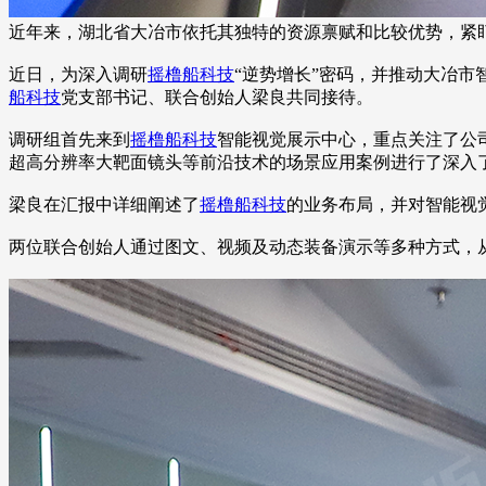
近年来，湖北省大冶市依托其独特的资源禀赋和比较优势，紧
近日，为深入调研
摇橹船科技
“逆势增长”密码，并推动大冶
船科技
党支部书记、联合创始人梁良共同接待。
调研组首先来到
摇橹船科技
智能视觉展示中心，重点关注了公司
超高分辨率大靶面镜头等前沿技术的场景应用案例进行了深入
梁良在汇报中详细阐述了
摇橹船科技
的业务布局，并对智能视
两位联合创始人通过图文、视频及动态装备演示等多种方式，从