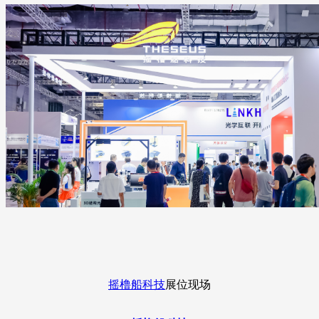
摇橹船科技
展位现场