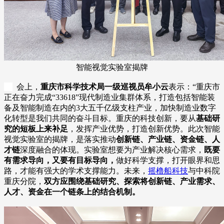
智能视觉实验室揭牌
会上，
重庆市科学技术局一级巡视员牟小云
表示：“重庆市
正在奋力完成“33618”现代制造业集群体系，打造包括智能装
备及智能制造在内的3大五千亿级支柱产业，加快制造业数字
化转型是我们共同的奋斗目标。重庆的科技创新，要从
基础研
究的短板上来补足
，发挥产业优势，打造创新优势。此次智能
视觉实验室的揭牌，是落实推动
创新链、产业链、资金链、人
才链
深度融合的体现。实验室想要为产业解决核心需求，
既要
有需求导向，又要有目标导向，
做好科学支撑，打开眼界和思
路，才能有强大的学术支撑能力。未来，
摇橹船科技
与中科院
重庆分院，
双方应围绕基础研究、探索将创新链、产业需求、
人才、资金在一个链条上的结合机制。