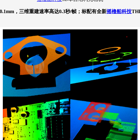
0.1mm，三维重建速率高达0.3秒/帧；标配有全新
摇橹船科技
T