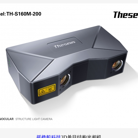
摇橹船科技
3D单目结构光相机