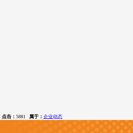
！
9
点击：
5881
属于：
企业动态