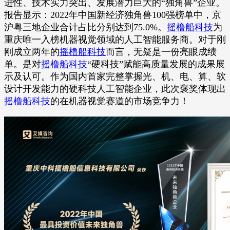
进性、技术实力突出、发展潜力巨大的“独角兽”企业。
报告显示：2022年中国新经济独角兽100强榜单中，京
沪粤三地企业合计占比分别达到75.0%。
摇橹船科技
为
重庆唯一入榜机器视觉领域的人工智能服务商。对于刚
刚成立两年的
摇橹船科技
而言，无疑是一份亮眼成绩
单。是对
摇橹船科技
“硬科技”赋能高质量发展的成果展
示及认可。作为国内首家完整掌握光、机、电、算、软
设计开发能力的硬科技人工智能企业，此次褒奖体现出
摇橹船科技
的在机器视觉赛道的市场竞争力！