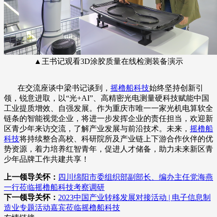
▲王书记观看3D涂胶质量在线检测装备演示
在交流座谈中梁书记谈到，
摇橹船科技
始终坚持创新引
领，锐意进取，以“光+AI”、高精密光电测量硬科技赋能中国
工业提质增效、自强发展。作为重庆市唯一一家光机电算软全
链条的智能视觉企业，将进一步发挥企业的责任担当，欢迎新
区青少年来访交流，了解产业发展与前沿技术。未来，
摇橹船
科技
将持续整合高校、科研院所及产业链上下游合作伙伴的优
势资源，着力培养红智青年，促进人才储备，助力未来新区青
少年品牌工作共建共享！
上一领导关怀：
四川绵阳市委组织部副部长、编办主任党海燕
一行莅临摇橹船科技考察调研
下一领导关怀：
2023中国产业转移发展对接活动 | 电子信息制
造业专题活动嘉宾莅临摇橹船科技