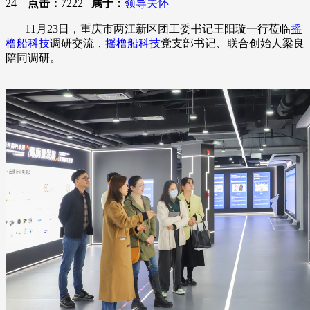
24
点击：
7222
属于：
领导关怀
11月23日，重庆市两江新区团工委书记王阳璇一行莅临
摇
橹船科技
调研交流，
摇橹船科技
党支部书记、联合创始人梁良
陪同调研。